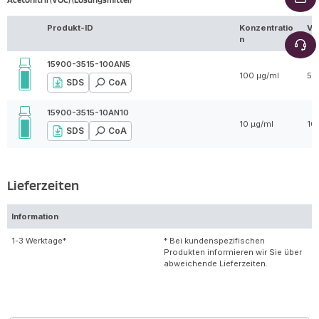
Produkt-ID
Konzentratio
Vo
n
15900-3515-100AN5
100 µg/ml
5 
SDS
CoA
15900-3515-10AN10
10 µg/ml
10
SDS
CoA
Lieferzeiten
Information
1-3 Werktage*
* Bei kundenspezifischen
Produkten informieren wir Sie über
abweichende Lieferzeiten.