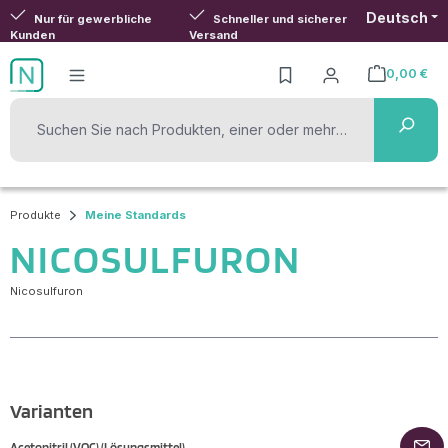
Deutsch
Zum Hauptinhalt springen
Nur für gewerbliche
Schneller und sicherer
Kunden
Versand
0,00 €
Warenkorb ent
Produkte
Meine Standards
NICOSULFURON
Nicosulfuron
Varianten
Acetonitril (VOC) (Lösungsmittel)