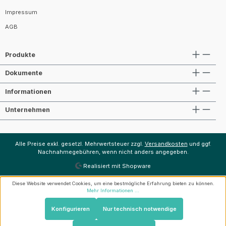
Impressum
AGB
Produkte
Dokumente
Informationen
Unternehmen
Alle Preise exkl. gesetzl. Mehrwertsteuer zzgl.
Versandkosten
und ggf.
Nachnahmegebühren, wenn nicht anders angegeben.
Realisiert mit Shopware
Diese Website verwendet Cookies, um eine bestmögliche Erfahrung bieten zu können.
Mehr Informationen ...
Konfigurieren
Nur technisch notwendige