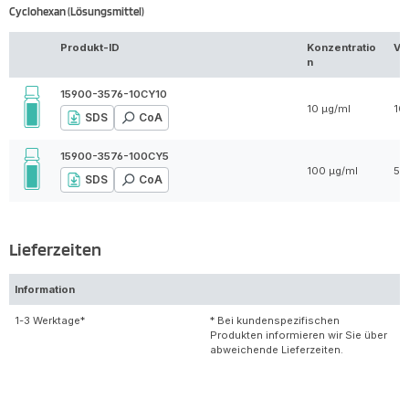
Cyclohexan (Lösungsmittel)
Produkt-ID
Konzentratio
Vo
n
15900-3576-10CY10
10 µg/ml
10
SDS
CoA
15900-3576-100CY5
100 µg/ml
5 
SDS
CoA
Lieferzeiten
Information
1-3 Werktage*
* Bei kundenspezifischen
Produkten informieren wir Sie über
abweichende Lieferzeiten.