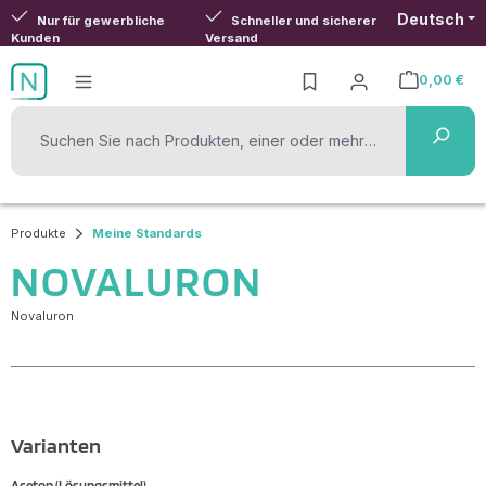
Deutsch
Zum Hauptinhalt springen
Nur für gewerbliche
Schneller und sicherer
Kunden
Versand
0,00 €
Warenkorb ent
Produkte
Meine Standards
NOVALURON
Novaluron
Varianten
Aceton (Lösungsmittel)