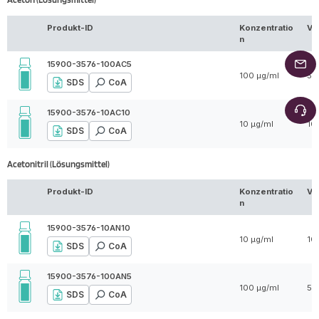
Produkt-ID
Konzentratio
Vo
n
15900-3576-100AC5
100 µg/ml
5 
SDS
CoA
15900-3576-10AC10
10 µg/ml
10
SDS
CoA
Acetonitril (Lösungsmittel)
Produkt-ID
Konzentratio
Vo
n
15900-3576-10AN10
10 µg/ml
10
SDS
CoA
15900-3576-100AN5
100 µg/ml
5 
SDS
CoA