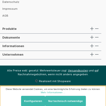
Datenschutz
Impressum
AGB
Produkte
Dokumente
Informationen
Unternehmen
Alle Preise exkl. gesetzl. Mehrwertsteuer zzgl.
Versandkosten
und ggf.
Nachnahmegebühren, wenn nicht anders angegeben.
Realisiert mit Shopware
Diese Website verwendet Cookies, um eine bestmögliche Erfahrung bieten zu können.
Mehr Informationen ...
Konfigurieren
Nur technisch notwendige