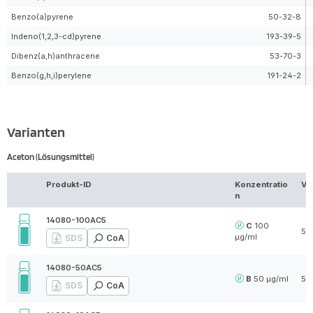
Benzo(a)pyrene
50-32-8
Indeno(1,2,3-cd)pyrene
193-39-5
Dibenz(a,h)anthracene
53-70-3
Benzo(g,h,i)perylene
191-24-2
Varianten
Aceton (Lösungsmittel)
Produkt-ID
Konzentratio
Vo
n
14080-100AC5
C
100
5 
µg/ml
SDS
CoA
14080-50AC5
B
50 µg/ml
5 
SDS
CoA