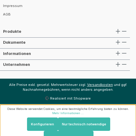
Impressum
AGB
Produkte
Dokumente
Informationen
Unternehmen
Alle Preise exkl. gesetzl. Mehrwertsteuer zzgl.
Versandkosten
und ggf.
Nachnahmegebühren, wenn nicht anders angegeben.
Realisiert mit Shopware
Diese Website verwendet Cookies, um eine bestmögliche Erfahrung bieten zu können.
Mehr Informationen ...
Konfigurieren
Nur technisch notwendige