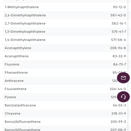
1-Methylnaphthalene
90-12-0
2,6-Dimethylnaphthalene
581-42-0
2,7-Dimethylnaphthalene
582-16-1
1,3-Dimethylnaphthalene
575-41-7
1,4-Dimethylnaphthalene
571-58-4
Acenaphthylene
208-96-8
Acenaphthene
83-32-9
Fluorene
86-73-7
Phenanthrene
85-01-8
Anthracene
120-12-7
Fluoranthene
206-44-0
Pyrene
129-00-0
Benz(a)anthracene
56-55-3
Chrysene
218-01-9
Benzo(b)fluoranthene
205-99-2
Benzo(k)fluoranthene
207-08-9