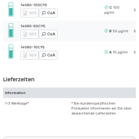
14080-100CY5
C
100
5 
µg/ml
SDS
CoA
14080-50CY5
B
50 µg/ml
5 
SDS
CoA
14080-10CY5
A
10 µg/ml
5 
SDS
CoA
Lieferzeiten
Information
1-3 Werktage*
* Bei kundenspezifischen
Produkten informieren wir Sie über
abweichende Lieferzeiten.