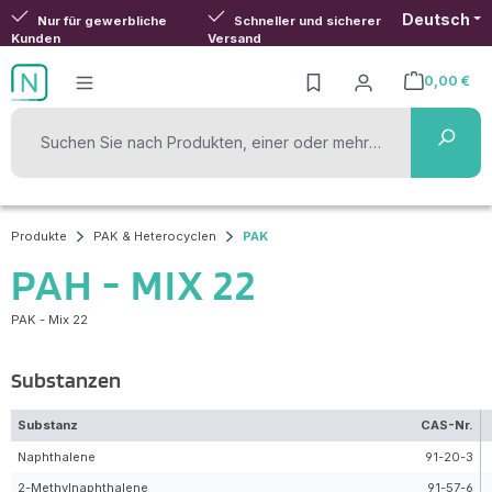
Deutsch
Zum Hauptinhalt springen
Nur für gewerbliche
Schneller und sicherer
Kunden
Versand
0,00 €
Warenkorb ent
Produkte
PAK & Heterocyclen
PAK
PAH - MIX 22
PAK - Mix 22
Substanzen
Substanz
CAS-Nr.
Naphthalene
91-20-3
2-Methylnaphthalene
91-57-6