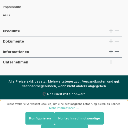
Impressum
AGB
Produkte
Dokumente
Informationen
Unternehmen
Alle Preise exkl. gesetzl. Mehrwertsteuer zzgl.
Versandkosten
und ggf.
Nachnahmegebühren, wenn nicht anders angegeben.
Realisiert mit Shopware
Diese Website verwendet Cookies, um eine bestmögliche Erfahrung bieten zu können.
Mehr Informationen ...
Konfigurieren
Nur technisch notwendige