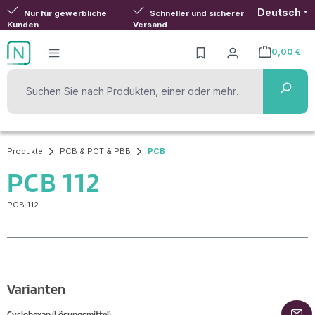
Deutsch
Zum Hauptinhalt springen
Nur für gewerbliche
Schneller und sicherer
Kunden
Versand
0,00 €
Warenkorb ent
Produkte
PCB & PCT & PBB
PCB
PCB 112
PCB 112
Varianten
Cyclohexan (Lösungsmittel)