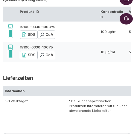
Produkt-ID
Konzentratio
Vo
n
15100-0330-100CY5
100 µg/ml
5 
SDS
CoA
15100-0330-10CY5
10 µg/ml
5 
SDS
CoA
Lieferzeiten
Information
1-3 Werktage*
* Bei kundenspezifischen
Produkten informieren wir Sie über
abweichende Lieferzeiten.