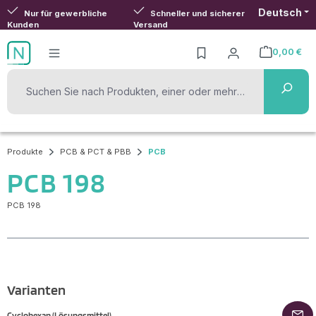
Deutsch
Zum Hauptinhalt springen
Nur für gewerbliche
Schneller und sicherer
Kunden
Versand
0,00 €
Warenkorb ent
Produkte
PCB & PCT & PBB
PCB
PCB 198
PCB 198
Varianten
Cyclohexan (Lösungsmittel)