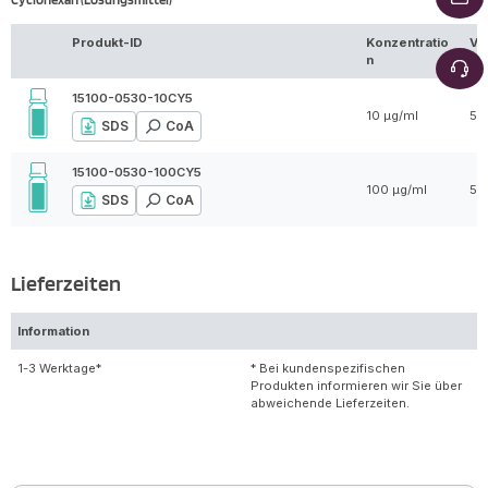
Produkt-ID
Konzentratio
Vo
n
15100-0530-10CY5
10 µg/ml
5 
SDS
CoA
15100-0530-100CY5
100 µg/ml
5 
SDS
CoA
Lieferzeiten
Information
1-3 Werktage*
* Bei kundenspezifischen
Produkten informieren wir Sie über
abweichende Lieferzeiten.