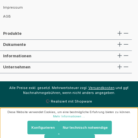
Impressum
AGB
Produkte
Dokumente
Informationen
Unternehmen
Alle Preise exkl. gesetzl. Mehrwertsteuer zzgl.
Versandkosten
und ggf.
Nachnahmegebühren, wenn nicht anders angegeben.
Realisiert mit Shopware
Diese Website verwendet Cookies, um eine bestmögliche Erfahrung bieten zu können.
Mehr Informationen ...
Konfigurieren
Nur technisch notwendige