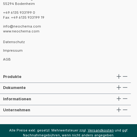
55294 Bodenheim
+49 6135 933199 0
Fax: +49 6135 933199 19
info@neochema.com
www.neochema.com
Datenschutz
Impressum
AGB
Produkte
Dokumente
Informationen
Unternehmen
Alle Preise exkl. gesetzl. Mehrwertsteuer zzgl.
Versandkosten
und ggf.
Nachnahmegebühren, wenn nicht anders angegeben.