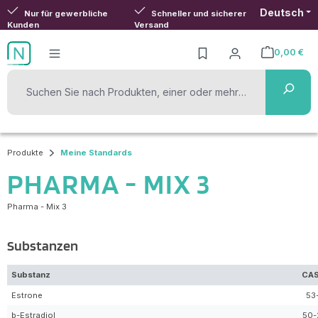
Deutsch
Zum Hauptinhalt springen
Nur für gewerbliche
Schneller und sicherer
Kunden
Versand
0,00 €
Warenkorb ent
Produkte
Meine Standards
PHARMA - MIX 3
Pharma - Mix 3
Substanzen
Substanz
CAS
Estrone
53
b-Estradiol
50-