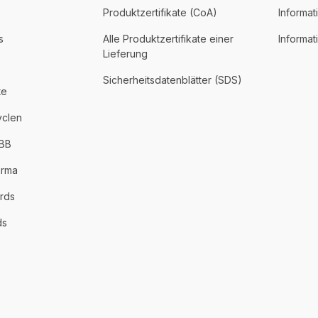
Produktzertifikate (CoA)
Informat
s
Alle Produktzertifikate einer
Informa
Lieferung
Sicherheitsdatenblätter (SDS)
te
yclen
PBB
arma
rds
ds