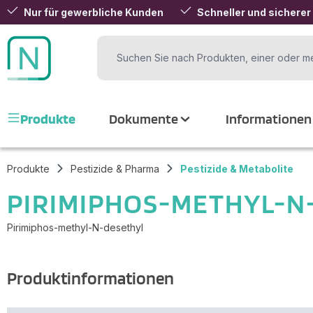
Nur für gewerbliche Kunden
Schneller und sicherer
 Hauptinhalt springen
Zur Suche springen
Zur Hauptnavigation springen
Produkte
Dokumente
Informationen
Produkte
Pestizide & Pharma
Pestizide & Metabolite
PIRIMIPHOS-METHYL-N
Pirimiphos-methyl-N-desethyl
Produktinformationen