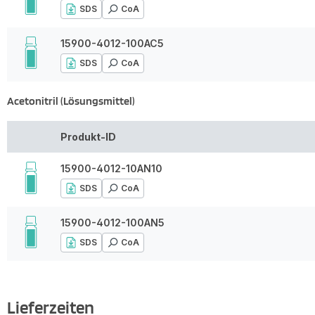
SDS
CoA
15900-4012-100AC5
SDS
CoA
Acetonitril (Lösungsmittel)
Produkt-ID
15900-4012-10AN10
SDS
CoA
15900-4012-100AN5
SDS
CoA
Lieferzeiten