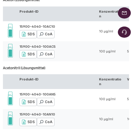
Produkt-ID
Konzentratio
Vo
n
15900-4040-10AC10
10 µg/ml
10
SDS
CoA
15900-4040-100AC5
100 µg/ml
5 
SDS
CoA
Acetonitril (Lösungsmittel)
Produkt-ID
Konzentratio
Vo
n
15900-4040-100AN5
100 µg/ml
5 
SDS
CoA
15900-4040-10AN10
10 µg/ml
10
SDS
CoA