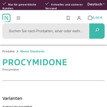
Deutsch
Zum Hauptinhalt springen
Nur für gewerbliche
Schneller und sicherer
Kunden
Versand
0,00 €
Warenkorb ent
Produkte
Meine Standards
PROCYMIDONE
Procymidon
Varianten
Aceton (Lösungsmittel)