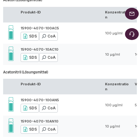
Produkt-ID
Konzentratio
Vo
n
15900-4070-100AC5
100 µg/ml
5 
SDS
CoA
15900-4070-10AC10
10 µg/ml
10
SDS
CoA
Acetonitril (Lösungsmittel)
Produkt-ID
Konzentratio
Vo
n
15900-4070-100AN5
100 µg/ml
5 
SDS
CoA
15900-4070-10AN10
10 µg/ml
10
SDS
CoA