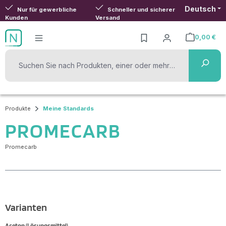
Deutsch
Zum Hauptinhalt springen
Nur für gewerbliche
Schneller und sicherer
Kunden
Versand
0,00 €
Warenkorb ent
Produkte
Meine Standards
PROMECARB
Promecarb
Varianten
Aceton (Lösungsmittel)