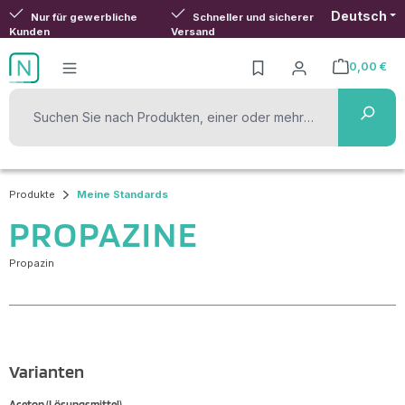
Deutsch
Zum Hauptinhalt springen
Nur für gewerbliche
Schneller und sicherer
Kunden
Versand
0,00 €
Warenkorb ent
Produkte
Meine Standards
PROPAZINE
Propazin
Varianten
Aceton (Lösungsmittel)