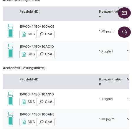
Produkt-ID
Konzentratio
Vo
n
15900-4150-100AC5
100 µg/ml
5 
SDS
CoA
15900-4150-10AC10
10 µg/ml
10
SDS
CoA
Acetonitril (Lösungsmittel)
Produkt-ID
Konzentratio
Vo
n
15900-4150-10AN10
10 µg/ml
10
SDS
CoA
15900-4150-100AN5
100 µg/ml
5 
SDS
CoA