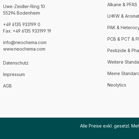
Alkane & PFAS
Uwe-Zeidler-Ring 10
55294 Bodenheim
LHKW & Aroma
+49 6135 933199 0
PAK & Heteroc
Fax: +49 6135 933199 19
PCB & PCT & 
info@neochema.com
www.neochema.com
Pestizide & Ph
Weitere Standa
Datenschutz
Meine Standar
Impressum
Neolytics
AGB
Alle Preise exkl. gesetzl. M