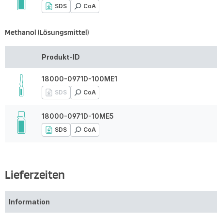
SDS
CoA
Methanol (Lösungsmittel)
Produkt-ID
18000-0971D-100ME1
SDS
CoA
18000-0971D-10ME5
SDS
CoA
Lieferzeiten
Information