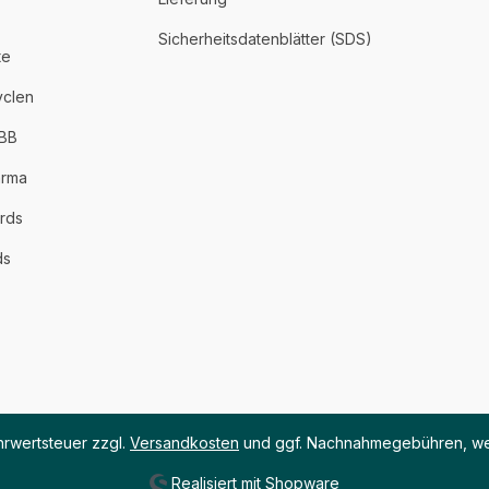
Sicherheitsdatenblätter (SDS)
te
yclen
PBB
arma
rds
ds
ehrwertsteuer zzgl.
Versandkosten
und ggf. Nachnahmegebühren, we
Realisiert mit Shopware