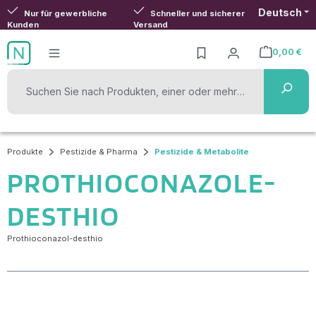
Deutsch
Zum Hauptinhalt springen
Nur für gewerbliche
Schneller und sicherer
Kunden
Versand
0,00 €
Warenkorb ent
Produkte
Pestizide & Pharma
Pestizide & Metabolite
PROTHIOCONAZOLE-
DESTHIO
Prothioconazol-desthio