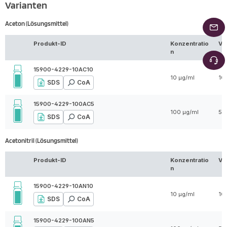
Varianten
Aceton (Lösungsmittel)
Produkt-ID
Konzentratio
Vo
n
15900-4229-10AC10
10 µg/ml
10
SDS
CoA
15900-4229-100AC5
100 µg/ml
5 
SDS
CoA
Acetonitril (Lösungsmittel)
Produkt-ID
Konzentratio
Vo
n
15900-4229-10AN10
10 µg/ml
10
SDS
CoA
15900-4229-100AN5