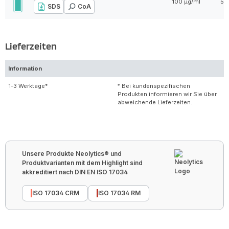
100 µg/ml
5 
SDS
CoA
Lieferzeiten
Information
1-3 Werktage*
* Bei kundenspezifischen
Produkten informieren wir Sie über
abweichende Lieferzeiten.
Unsere Produkte Neolytics® und
Produktvarianten mit dem Highlight sind
akkreditiert nach DIN EN ISO 17034
ISO 17034 CRM
ISO 17034 RM