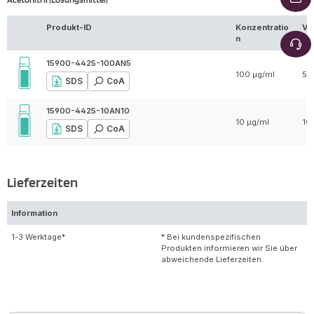
Produkt-ID
Konzentratio
Vo
n
15900-4425-100AN5
100 µg/ml
5 
SDS
CoA
15900-4425-10AN10
10 µg/ml
10
SDS
CoA
Lieferzeiten
Information
1-3 Werktage*
* Bei kundenspezifischen
Produkten informieren wir Sie über
abweichende Lieferzeiten.