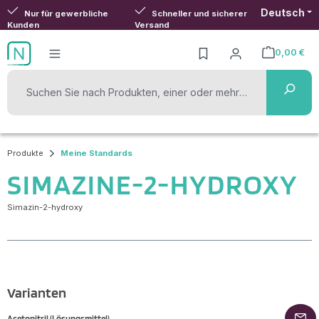
Deutsch
Zum Hauptinhalt springen
Nur für gewerbliche
Schneller und sicherer
Kunden
Versand
0,00 €
Warenkorb ent
Produkte
Meine Standards
SIMAZINE-2-HYDROXY
Simazin-2-hydroxy
Varianten
Acetonitril (Lösungsmittel)