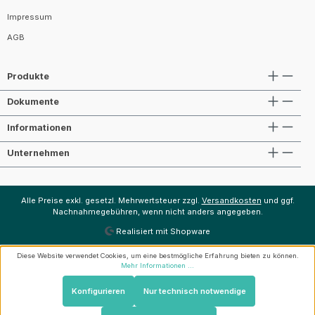
Impressum
AGB
Produkte
Dokumente
Informationen
Unternehmen
Alle Preise exkl. gesetzl. Mehrwertsteuer zzgl.
Versandkosten
und ggf.
Nachnahmegebühren, wenn nicht anders angegeben.
Realisiert mit Shopware
Diese Website verwendet Cookies, um eine bestmögliche Erfahrung bieten zu können.
Mehr Informationen ...
Konfigurieren
Nur technisch notwendige