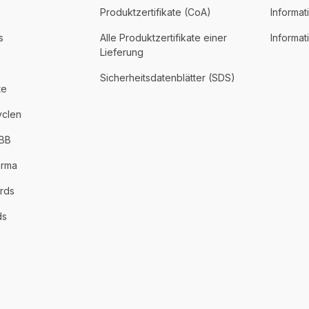
Produktzertifikate (CoA)
Informat
s
Alle Produktzertifikate einer
Informa
Lieferung
Sicherheitsdatenblätter (SDS)
te
yclen
PBB
arma
rds
ds