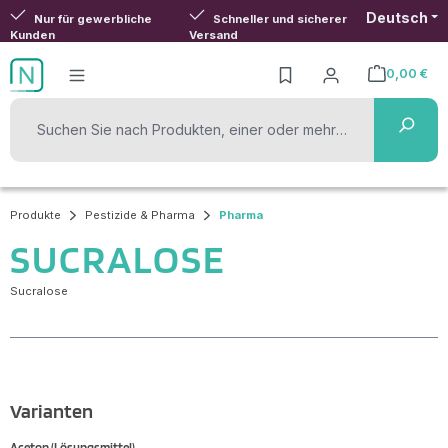
Deutsch
Zum Hauptinhalt springen
Nur für gewerbliche
Schneller und sicherer
Kunden
Versand
0,00 €
Warenkorb ent
Produkte
Pestizide & Pharma
Pharma
SUCRALOSE
Sucralose
Varianten
Aceton (Lösungsmittel)