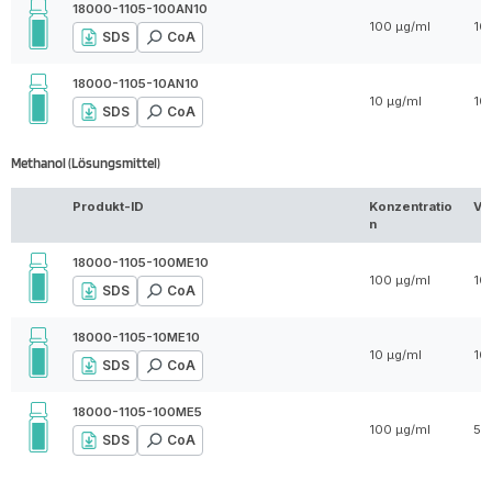
18000-1105-100AN10
100 µg/ml
10
SDS
CoA
18000-1105-10AN10
10 µg/ml
10
SDS
CoA
Methanol (Lösungsmittel)
Produkt-ID
Konzentratio
Vo
n
18000-1105-100ME10
100 µg/ml
10
SDS
CoA
18000-1105-10ME10
10 µg/ml
10
SDS
CoA
18000-1105-100ME5
100 µg/ml
5 
SDS
CoA