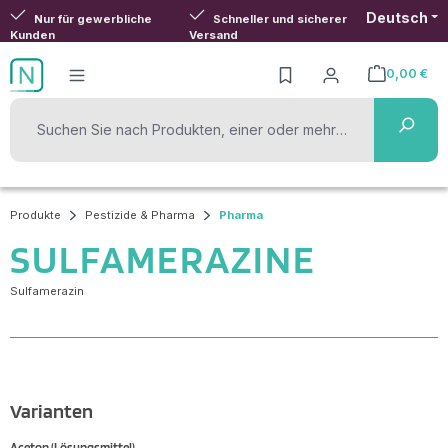
Deutsch
Zum Hauptinhalt springen
Nur für gewerbliche
Schneller und sicherer
Kunden
Versand
0,00 €
Warenkorb ent
Produkte
Pestizide & Pharma
Pharma
SULFAMERAZINE
Sulfamerazin
Varianten
Aceton (Lösungsmittel)