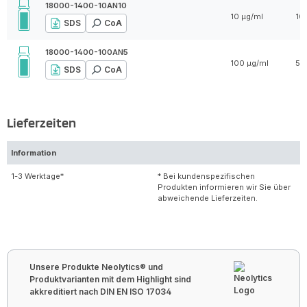
18000-1400-10AN10
10 µg/ml
10
SDS
CoA
18000-1400-100AN5
100 µg/ml
5 
SDS
CoA
Lieferzeiten
Information
1-3 Werktage*
* Bei kundenspezifischen
Produkten informieren wir Sie über
abweichende Lieferzeiten.
Unsere Produkte Neolytics® und
Produktvarianten mit dem Highlight sind
akkreditiert nach DIN EN ISO 17034