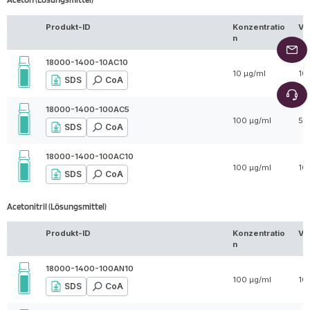
Produkt-ID
Konzentratio
Vo
n
18000-1400-10AC10
10 µg/ml
10
SDS
CoA
18000-1400-100AC5
100 µg/ml
5 
SDS
CoA
18000-1400-100AC10
100 µg/ml
10
SDS
CoA
Acetonitril (Lösungsmittel)
Produkt-ID
Konzentratio
Vo
n
18000-1400-100AN10
100 µg/ml
10
SDS
CoA