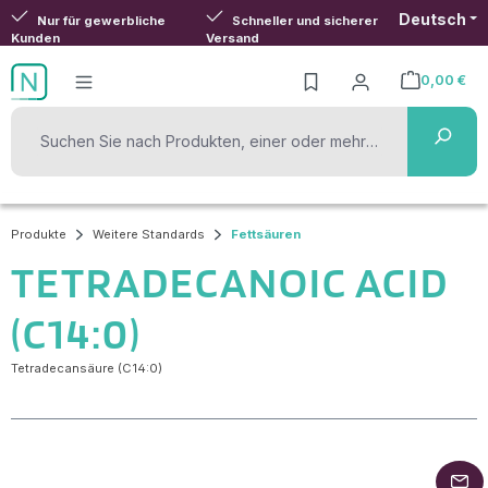
Deutsch
Zum Hauptinhalt springen
Nur für gewerbliche
Schneller und sicherer
Kunden
Versand
0,00 €
Warenkorb ent
Produkte
Weitere Standards
Fettsäuren
TETRADECANOIC ACID
(C14:0)
Tetradecansäure (C14:0)