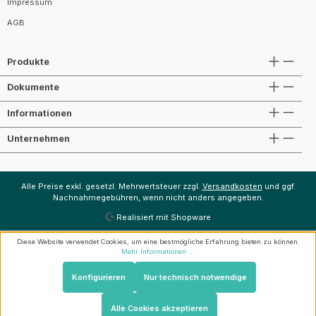
Impressum
AGB
Produkte
Dokumente
Informationen
Unternehmen
Alle Preise exkl. gesetzl. Mehrwertsteuer zzgl.
Versandkosten
und ggf.
Nachnahmegebühren, wenn nicht anders angegeben.
Realisiert mit Shopware
Diese Website verwendet Cookies, um eine bestmögliche Erfahrung bieten zu können.
Mehr Informationen ...
Konfigurieren
Nur technisch notwendige
Alle Cookies akzeptieren