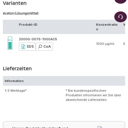
Varianten
Aceton (Lösungsmittel)
Produkt-ID
Konzentratio
Vo
n
20000-0075-1000AC5
1000 µg/ml
5 
SDS
CoA
Lieferzeiten
Information
1-3 Werktage*
* Bei kundenspezifischen
Produkten informieren wir Sie über
abweichende Lieferzeiten.