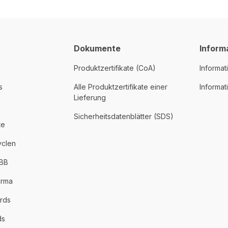
Dokumente
Inform
Produktzertifikate (CoA)
Informat
s
Alle Produktzertifikate einer
Informa
Lieferung
Sicherheitsdatenblätter (SDS)
te
yclen
PBB
arma
rds
ds