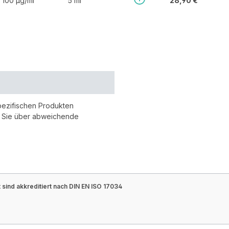
100 µg/ml
5 ml
28,90 €
pezifischen Produkten
r Sie über abweichende
sind akkreditiert nach DIN EN ISO 17034