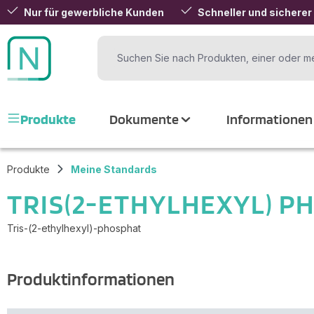
Nur für gewerbliche Kunden
Schneller und sicherer
 Hauptinhalt springen
Zur Suche springen
Zur Hauptnavigation springen
Produkte
Dokumente
Informationen
Produkte
Meine Standards
TRIS(2-ETHYLHEXYL) P
Tris-(2-ethylhexyl)-phosphat
Produktinformationen