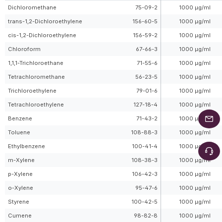
Dichloromethane
75-09-2
1000 µg/ml
trans-1,2-Dichloroethylene
156-60-5
1000 µg/ml
cis-1,2-Dichloroethylene
156-59-2
1000 µg/ml
Chloroform
67-66-3
1000 µg/ml
1,1,1-Trichloroethane
71-55-6
1000 µg/ml
Tetrachloromethane
56-23-5
1000 µg/ml
Trichloroethylene
79-01-6
1000 µg/ml
Tetrachloroethylene
127-18-4
1000 µg/ml
Benzene
71-43-2
1000 µg/ml
Toluene
108-88-3
1000 µg/ml
Ethylbenzene
100-41-4
1000 µg/ml
m-Xylene
108-38-3
1000 µg/ml
p-Xylene
106-42-3
1000 µg/ml
o-Xylene
95-47-6
1000 µg/ml
Styrene
100-42-5
1000 µg/ml
Cumene
98-82-8
1000 µg/ml