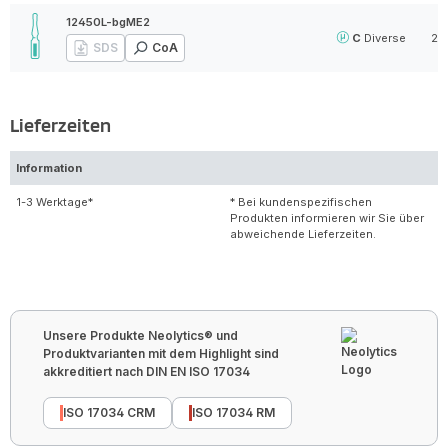
12450L-bgME2
C
Diverse
2 
SDS
CoA
Lieferzeiten
Information
1-3 Werktage*
* Bei kundenspezifischen
Produkten informieren wir Sie über
abweichende Lieferzeiten.
Unsere Produkte Neolytics® und
Produktvarianten mit dem Highlight sind
akkreditiert nach DIN EN ISO 17034
ISO 17034 CRM
ISO 17034 RM