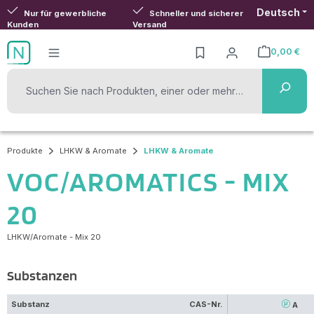
Deutsch
Zum Hauptinhalt springen
Nur für gewerbliche
Schneller und sicherer
Kunden
Versand
0,00 €
Warenkorb ent
Produkte
LHKW & Aromate
LHKW & Aromate
VOC/AROMATICS - MIX
20
LHKW/Aromate - Mix 20
Substanzen
Substanz
CAS-Nr.
A