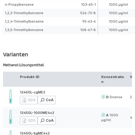
n-Propylbenzene
103-65-1
1000 µg/ml
1,2,3-Trimethylbenzene
526-73-8
1000 µg/ml
1,2,4-Trimethylbenzene
95-63-6
1000 µg/ml
1,3,5-Trimethylbenzene
108-67-8
1000 µg/ml
Varianten
Methanol (Lösungsmittel)
Produkt-ID
Konzentratio
Vo
n
12450L-cgME2
D
Diverse
2 
SDS
CoA
12450L-1000ME4x2
A
1000
4 x
µg/ml
SDS
CoA
12450L-bgME4x2