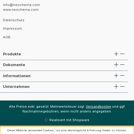
info@neochema.com
www.neochema.com
Datenschutz
Impressum
AGB
Produkte
Dokumente
Informationen
Unternehmen
Alle Preise exkl. gesetzl. Mehrwertsteuer zzgl.
Versandkosten
und ggf.
Nachnahmegebühren, wenn nicht anders angegeben.
Realisiert mit Shopware
Diese Website verwendet Cookies, um eine bestmögliche Erfahrung bieten zu können.