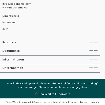
info@neochema.com
www.neochema.com
Datenschutz
Impressum
AGB
Produkte
Dokumente
Informationen
Unternehmen
Alle Preise exkl. gesetzl. Mehrwertsteuer zzgl.
Versandkosten
und ggf.
Nachnahmegebühren, wenn nicht anders angegeben.
Realisiert mit Shopware
Diese Website verwendet Cookies, um eine bestmögliche Erfahrung bieten zu können.