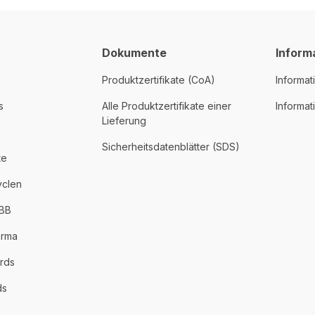
Dokumente
Inform
Produktzertifikate (CoA)
Informat
s
Alle Produktzertifikate einer
Informa
Lieferung
Sicherheitsdatenblätter (SDS)
te
yclen
PBB
arma
rds
ds