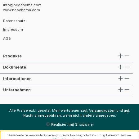
info@neochema.com
www.neochema.com
Datenschutz
Impressum
AGB
Produkte
Dokumente
Informationen
Unternehmen
Alle Preise exkl. gesetzl. Mehrwertsteuer zzgl.
Versandkosten
und ggf.
Nachnahmegebühren, wenn nicht anders angegeben.
Realisiert mit Shopware
Diese Website verwendet Cookies, um eine bestmögliche Erfahrung bieten zu können.