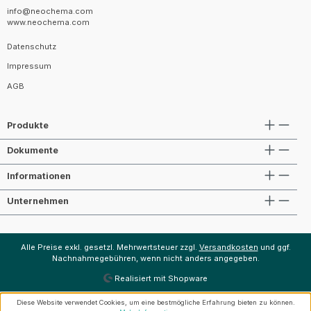
info@neochema.com
www.neochema.com
Datenschutz
Impressum
AGB
Produkte
Dokumente
Informationen
Unternehmen
Alle Preise exkl. gesetzl. Mehrwertsteuer zzgl.
Versandkosten
und ggf.
Nachnahmegebühren, wenn nicht anders angegeben.
Realisiert mit Shopware
Diese Website verwendet Cookies, um eine bestmögliche Erfahrung bieten zu können.