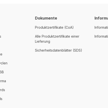
Dokumente
Inform
Produktzertifikate (CoA)
Informat
s
Alle Produktzertifikate einer
Informa
Lieferung
Sicherheitsdatenblätter (SDS)
te
yclen
PBB
arma
rds
ds