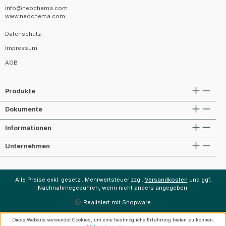
info@neochema.com
www.neochema.com
Datenschutz
Impressum
AGB
Produkte
Dokumente
Informationen
Unternehmen
Alle Preise exkl. gesetzl. Mehrwertsteuer zzgl.
Versandkosten
und ggf.
Nachnahmegebühren, wenn nicht anders angegeben.
Realisiert mit Shopware
Diese Website verwendet Cookies, um eine bestmögliche Erfahrung bieten zu können.