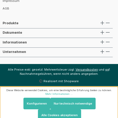
Impressum
AGB
Produkte
Dokumente
Informationen
Unternehmen
Alle Preise exkl. gesetzl. Mehrwertsteuer zzgl.
Versandkosten
und ggf.
Nachnahmegebühren, wenn nicht anders angegeben.
Realisiert mit Shopware
Diese Website verwendet Cookies, um eine bestmögliche Erfahrung bieten zu können.
Mehr Informationen ...
Konfigurieren
Nur technisch notwendige
Alle Cookies akzeptieren