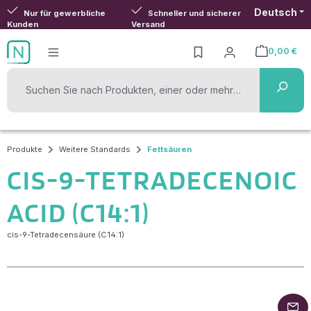
Deutsch
Zum Hauptinhalt springen
Nur für gewerbliche
Schneller und sicherer
Kunden
Versand
0,00 €
Warenkorb ent
Produkte
Weitere Standards
Fettsäuren
CIS-9-TETRADECENOIC
ACID (C14:1)
cis-9-Tetradecensäure (C14:1)