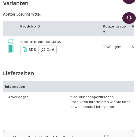
Varianten
Aceton (Lösungsmittel)
Produkt-ID
Konzentratio
Vo
n
20000-0080-1000AC5
1000 µg/ml
5 
SDS
CoA
Lieferzeiten
Information
1-3 Werktage*
* Bei kundenspezifischen
Produkten informieren wir Sie über
abweichende Lieferzeiten.