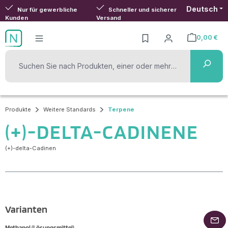
Deutsch
Zum Hauptinhalt springen
Nur für gewerbliche
Schneller und sicherer
Kunden
Versand
0,00 €
Warenkorb ent
Produkte
Weitere Standards
Terpene
(+)-DELTA-CADINENE
(+)-delta-Cadinen
Varianten
Methanol (Lösungsmittel)