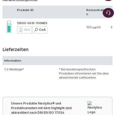
Produkt-ID
Konzentratio
Vo
n
13500-0615-100ME5
100 µg/ml
5 
SDS
CoA
Lieferzeiten
Information
1-3 Werktage*
* Bei kundenspezifischen
Produkten informieren wir Sie über
abweichende Lieferzeiten.
Unsere Produkte Neolytics® und
Produktvarianten mit dem Highlight sind
akkreditiert nach DIN EN ISO 17034