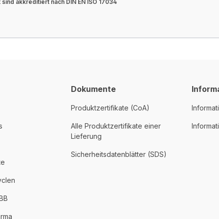
sind akkreditiert nach DIN EN ISO 17034
Dokumente
Inform
Produktzertifikate (CoA)
Informat
s
Alle Produktzertifikate einer
Informa
Lieferung
Sicherheitsdatenblätter (SDS)
te
yclen
PBB
arma