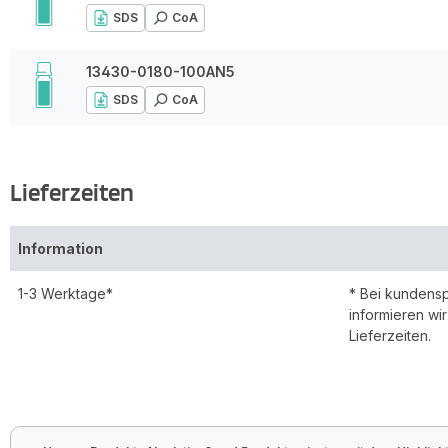
SDS
CoA
13430-0180-100AN5
SDS
CoA
Lieferzeiten
Information
1-3 Werktage*
* Bei kundens
informieren wi
Lieferzeiten.