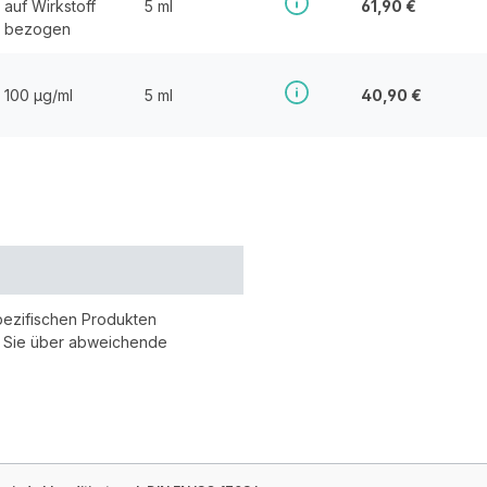
auf Wirkstoff
5 ml
61,90 €
bezogen
100 µg/ml
5 ml
40,90 €
pezifischen Produkten
r Sie über abweichende