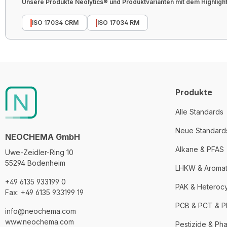
Unsere Produkte Neolytics® und Produktvarianten mit dem Highlight 
ISO 17034 CRM
ISO 17034 RM
Produkte
Alle Standards
Neue Standard
NEOCHEMA GmbH
Alkane & PFAS
Uwe-Zeidler-Ring 10
55294 Bodenheim
LHKW & Aroma
+49 6135 933199 0
PAK & Heteroc
Fax: +49 6135 933199 19
PCB & PCT & 
info@neochema.com
www.neochema.com
Pestizide & Ph