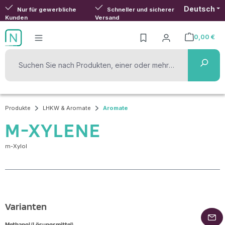
Deutsch
Zum Hauptinhalt springen
Nur für gewerbliche
Schneller und sicherer
Kunden
Versand
0,00 €
Warenkorb ent
Produkte
LHKW & Aromate
Aromate
M-XYLENE
m-Xylol
Varianten
Methanol (Lösungsmittel)