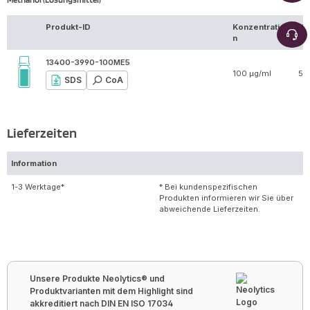
Produkt-ID
Konzentratio
Vo
n
13400-3990-100ME5
100 µg/ml
5 
SDS
CoA
Lieferzeiten
Information
1-3 Werktage*
* Bei kundenspezifischen
Produkten informieren wir Sie über
abweichende Lieferzeiten.
Unsere Produkte Neolytics® und
Produktvarianten mit dem Highlight sind
akkreditiert nach DIN EN ISO 17034