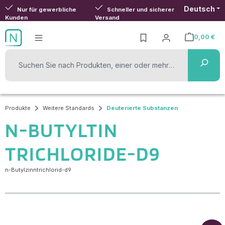
Deutsch
Zum Hauptinhalt springen
Nur für gewerbliche
Schneller und sicherer
Kunden
Versand
0,00 €
Warenkorb ent
Produkte
Weitere Standards
Deuterierte Substanzen
N-BUTYLTIN
TRICHLORIDE-D9
n-Butylzinntrichlorid-d9