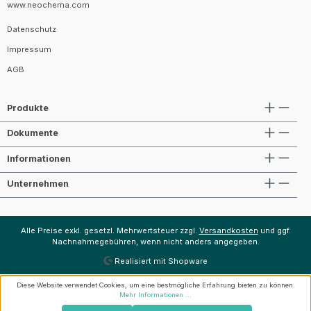
www.neochema.com
Datenschutz
Impressum
AGB
Produkte
Dokumente
Informationen
Unternehmen
Alle Preise exkl. gesetzl. Mehrwertsteuer zzgl.
Versandkosten
und ggf.
Nachnahmegebühren, wenn nicht anders angegeben.
Realisiert mit Shopware
Diese Website verwendet Cookies, um eine bestmögliche Erfahrung bieten zu können.
Mehr Informationen ...