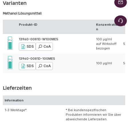
Varianten
Methanol (Lösungsmittel)
Produkt-ID
Konzentratio
Vo
n
13960-0081D-W100ME5
100 µg/ml
auf Wirkstoff
5 
SDS
CoA
bezogen
13960-0081D-100ME5
100 µg/ml
5 
SDS
CoA
Lieferzeiten
Information
1-3 Werktage*
* Bei kundenspezifischen
Produkten informieren wir Sie über
abweichende Lieferzeiten.