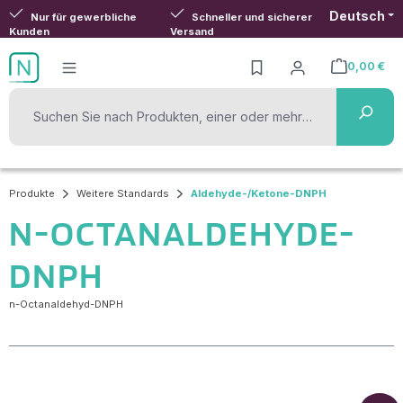
Deutsch
Zum Hauptinhalt springen
Nur für gewerbliche
Schneller und sicherer
Kunden
Versand
0,00 €
Warenkorb ent
Produkte
Weitere Standards
Aldehyde-/Ketone-DNPH
N-OCTANALDEHYDE-
DNPH
n-Octanaldehyd-DNPH