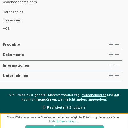
www.neochema.com
Datenschutz
Impressum
AGB
Produkte
Dokumente
Informationen
Unternehmen
Alle Preise exkl. gesetzl. Mehrwertsteuer zzgl.
Versandkosten
und ggf.
Nachnahmegebühren, wenn nicht anders angegeben.
Realisiert mit Shopware
Diese Website verwendet Cookies, um eine bestmögliche Erfahrung bieten zu können.
Mehr Informationen ...