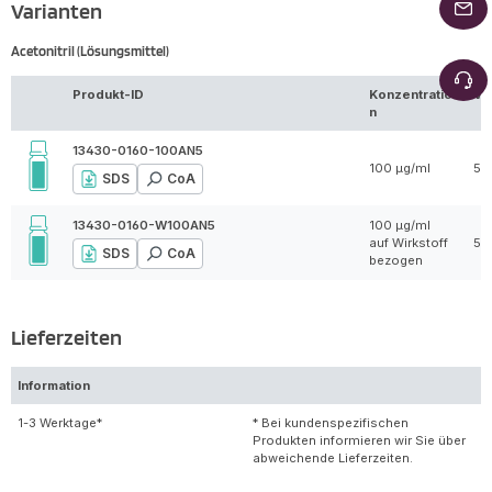
Varianten
Acetonitril (Lösungsmittel)
Produkt-ID
Konzentratio
Vo
n
13430-0160-100AN5
100 µg/ml
5 
SDS
CoA
13430-0160-W100AN5
100 µg/ml
auf Wirkstoff
5 
SDS
CoA
bezogen
Lieferzeiten
Information
1-3 Werktage*
* Bei kundenspezifischen
Produkten informieren wir Sie über
abweichende Lieferzeiten.