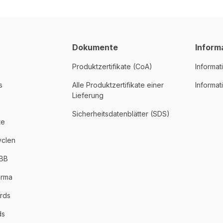
Dokumente
Inform
Produktzertifikate (CoA)
Informat
s
Alle Produktzertifikate einer
Informa
Lieferung
Sicherheitsdatenblätter (SDS)
te
yclen
PBB
arma
rds
ds