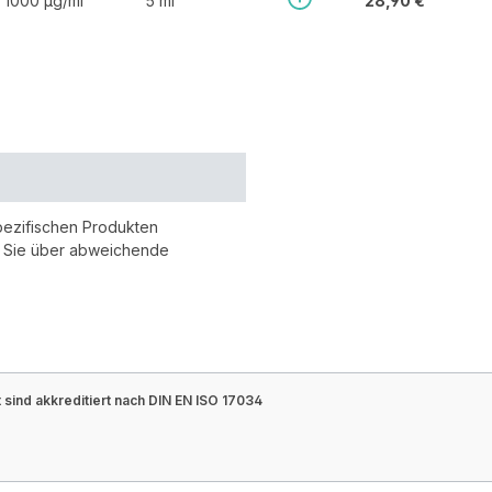
1000 µg/ml
5 ml
28,90 €
pezifischen Produkten
r Sie über abweichende
sind akkreditiert nach DIN EN ISO 17034