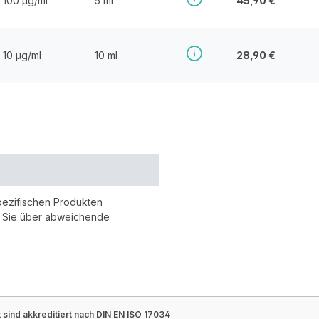
100 µg/ml
5 ml
45,90 €
10 µg/ml
10 ml
28,90 €
pezifischen Produkten
r Sie über abweichende
sind akkreditiert nach DIN EN ISO 17034