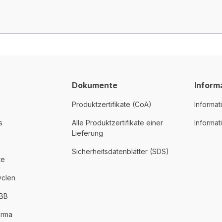
Dokumente
Inform
Produktzertifikate (CoA)
Informat
s
Alle Produktzertifikate einer
Informa
Lieferung
Sicherheitsdatenblätter (SDS)
te
yclen
PBB
arma