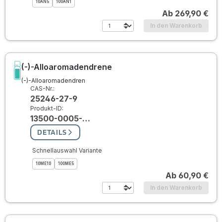
10AN5
100AN1
Ab
269,90 €
In den Warenkorb
(-)-Alloaromadendrene
(-)-Alloaromadendren
CAS-Nr.:
25246-27-9
Produkt-ID:
13500-0005-…
DETAILS
Schnellauswahl Variante
10ME10
100ME5
Ab
60,90 €
In den Warenkorb