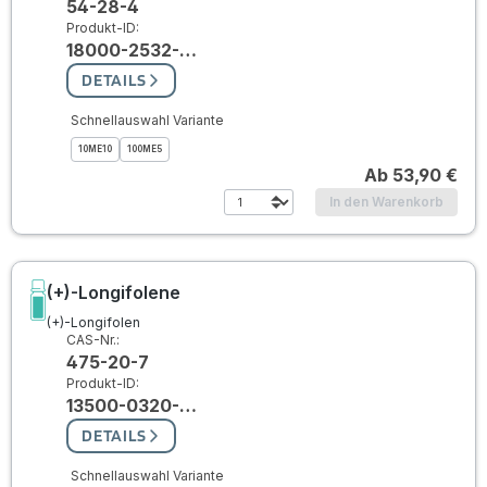
54-28-4
Produkt-ID:
18000-2532-…
DETAILS
Schnellauswahl Variante
10ME10
100ME5
Ab
53,90 €
In den Warenkorb
(+)-Longifolene
(+)-Longifolen
CAS-Nr.:
475-20-7
Produkt-ID:
13500-0320-…
DETAILS
Schnellauswahl Variante