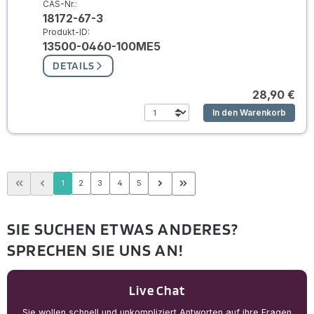
CAS-Nr.:
18172-67-3
Produkt-ID:
13500-0460-100ME5
DETAILS
28,90 €
In den Warenkorb
Seite
Seite
Seite
Seite
Seite
1
2
3
4
5
SIE SUCHEN ETWAS ANDERES?
SPRECHEN SIE UNS AN!
Live Chat
Sie wollen schnell und unkompliziert Antworten auf ihre Fragen