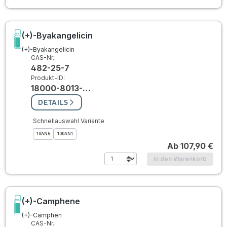
(+)-Byakangelicin
(+)-Byakangelicin
CAS-Nr.:
482-25-7
Produkt-ID:
18000-8013-…
DETAILS
Schnellauswahl Variante
10AN5
100AN1
Ab
107,90 €
In den Warenkorb
(+)-Camphene
(+)-Camphen
CAS-Nr.: