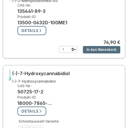
(-)-2-Methylisoborneol-d3
CAS-Nr.:
135441-89-3
Produkt-ID:
13500-0632D-100ME1
DETAILS
74,90 €
In den Warenkorb
(-)-7-Hydroxycannabidiol
(-)-7-Hydroxycannabidiol
CAS-Nr.:
50725-17-2
Produkt-ID:
18000-7865-…
DETAILS
Schnellauswahl Variante