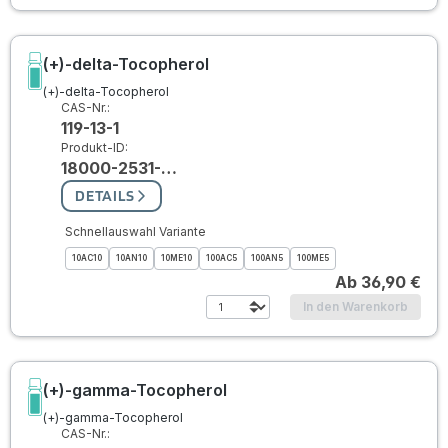
(+)-delta-Tocopherol
(+)-delta-Tocopherol
CAS-Nr.:
119-13-1
Produkt-ID:
18000-2531-…
DETAILS
Schnellauswahl Variante
10AC10
10AN10
10ME10
100AC5
100AN5
100ME5
Ab
36,90 €
In den Warenkorb
(+)-gamma-Tocopherol
(+)-gamma-Tocopherol
CAS-Nr.: