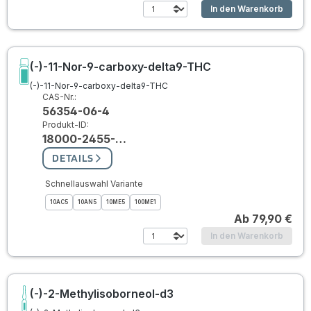
In den Warenkorb
(-)-11-Nor-9-carboxy-delta9-THC
(-)-11-Nor-9-carboxy-delta9-THC
CAS-Nr.:
56354-06-4
Produkt-ID:
18000-2455-…
DETAILS
Schnellauswahl Variante
10AC5
10AN5
10ME5
100ME1
Ab
79,90 €
In den Warenkorb
(-)-2-Methylisoborneol-d3