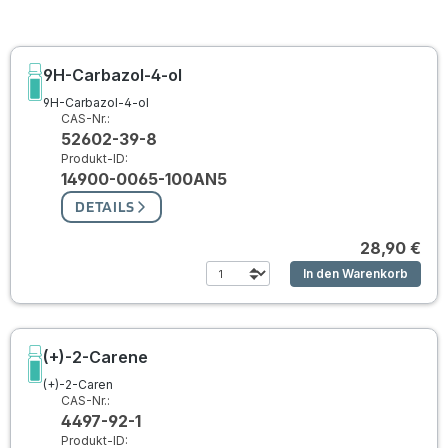
9H-Carbazol-4-ol
9H-Carbazol-4-ol
CAS-Nr.:
52602-39-8
Produkt-ID:
14900-0065-100AN5
DETAILS
28,90 €
In den Warenkorb
(+)-2-Carene
(+)-2-Caren
CAS-Nr.:
4497-92-1
Produkt-ID: