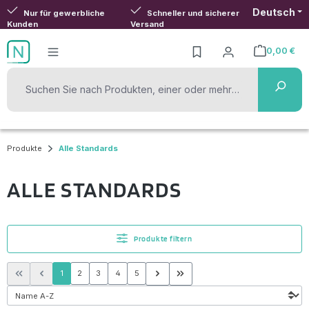
Deutsch
Zum Hauptinhalt springen
Nur für gewerbliche
Schneller und sicherer
Kunden
Versand
0,00 €
Warenkorb ent
Produkte
Alle Standards
ALLE STANDARDS
Produkte filtern
Seite
Seite
Seite
Seite
Seite
1
2
3
4
5