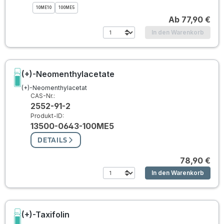
10ME10
100ME5
Ab
77,90 €
In den Warenkorb
(+)-Neomenthylacetate
(+)-Neomenthylacetat
CAS-Nr.:
2552-91-2
Produkt-ID:
13500-0643-100ME5
DETAILS
78,90 €
In den Warenkorb
(+)-Taxifolin