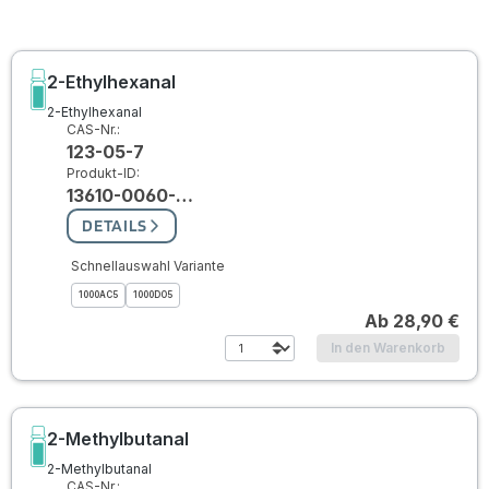
2-Ethylhexanal
2-Ethylhexanal
CAS-Nr.:
123-05-7
Produkt-ID:
13610-0060-…
DETAILS
Schnellauswahl Variante
1000AC5
1000DO5
Ab
28,90 €
In den Warenkorb
2-Methylbutanal
2-Methylbutanal
CAS-Nr.: