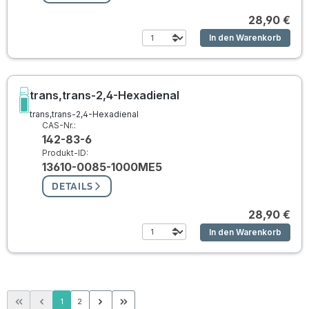
28,90 €
In den Warenkorb
trans,trans-2,4-Hexadienal
trans,trans-2,4-Hexadienal
CAS-Nr.:
142-83-6
Produkt-ID:
13610-0085-1000ME5
DETAILS
28,90 €
In den Warenkorb
Seite
Seite
1
2