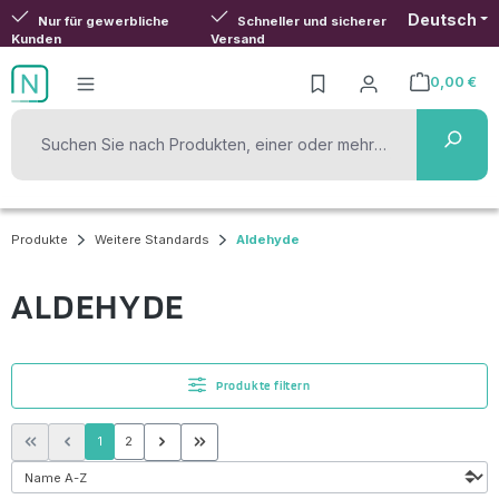
Deutsch
Zum Hauptinhalt springen
Nur für gewerbliche
Schneller und sicherer
Kunden
Versand
0,00 €
Warenkorb ent
Produkte
Weitere Standards
Aldehyde
ALDEHYDE
Produkte filtern
Seite
Seite
1
2