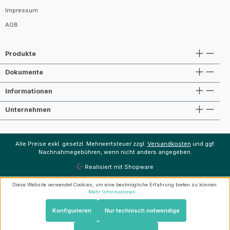
Impressum
AGB
Produkte
Dokumente
Informationen
Unternehmen
Alle Preise exkl. gesetzl. Mehrwertsteuer zzgl.
Versandkosten
und ggf.
Nachnahmegebühren, wenn nicht anders angegeben.
Realisiert mit Shopware
Diese Website verwendet Cookies, um eine bestmögliche Erfahrung bieten zu können.
Mehr Informationen ...
Konfigurieren
Nur technisch notwendige