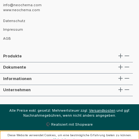
info@neochema.com
www.neochema.com
Datenschutz
Impressum
AGB
Produkte
Dokumente
Informationen
Unternehmen
Alle Preise exkl. gesetzl. Mehrwertsteuer zzgl.
Versandkosten
und ggf.
Nachnahmegebühren, wenn nicht anders angegeben.
Realisiert mit Shopware
Diese Website verwendet Cookies, um eine bestmögliche Erfahrung bieten zu können.